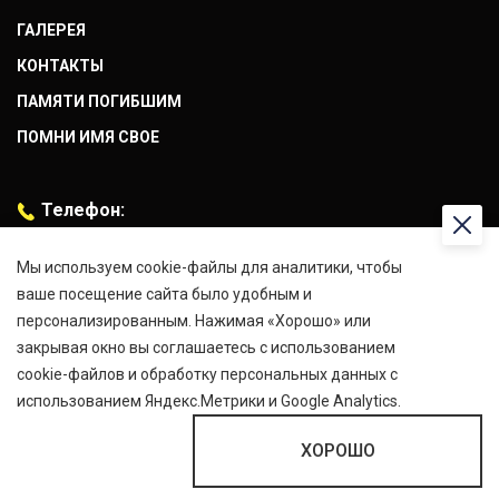
ГАЛЕРЕЯ
КОНТАКТЫ
ПАМЯТИ ПОГИБШИМ
ПОМНИ ИМЯ СВОЕ
Телефон:
+7 (916) 066-08-92
Мы используем cookie-файлы для аналитики, чтобы
Адрес:
ваше посещение сайта было удобным и
г.Москва, Проспект Мира 101, стр. 1
персонализированным. Нажимая «Хорошо» или
закрывая окно вы соглашаетесь с использованием
E-mail:
cookie-файлов и обработку персональных данных с
osn8rus@mail.ru
использованием Яндекс.Метрики и Google Analytics.
ХОРОШО
Политика конфиденциальности
Разработка и продвижение в
Saygona