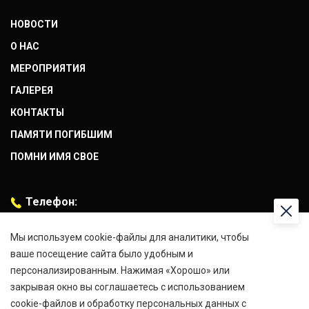
НОВОСТИ
О НАС
МЕРОПРИЯТИЯ
ГАЛЕРЕЯ
КОНТАКТЫ
ПАМЯТИ ПОГИБШИМ
ПОМНИ ИМЯ СВОЕ
Телефон:
+7 (916) 066-08-92
Мы используем cookie-файлы для аналитики, чтобы
Адрес:
ваше посещение сайта было удобным и
г.Москва, Проспект Мира 101, стр. 1
персонализированным. Нажимая «Хорошо» или
закрывая окно вы соглашаетесь с использованием
E-mail:
cookie-файлов и обработку персональных данных с