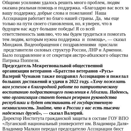
Общими усилиями удалось решить много проблем, людям
оказана реальная помощь и поддержка. «Благодарю вас всех за
вашу поддержку, добрые слова и пожелания! Наша
Ассоциация работает во благо нашей страны. Да, мы еще
только на пути своего становления, но, я уверен, что в
будущем нас ждут большие победы! Я со всей
ответственность заявляю, что мы будем трудиться и помогать
тем людям, которым нужна поддержка и помощь», — сказал
Минджия. Видеообращения с поздравлениями прислали
представители силовых структур России, ЛНР и Армении.
Было поздравление и от секретаря австро-абхазского общества
Патрика Поппеля.
Председатель Межрегиональной общественной
организации ветеранов «Братство ветеранов «Русь»
Валерий Чумаков также поздравил Ассоциацию и пожелал
больших достижений и удачи в 2022 году.
«Хочу пожелать
вам успехов в благородной работе по патриотическому
воспитанию подрастающего поколения в Абхазии. Надеюсь,
что организация станет боевым резервом руководства
республики и будет отстаивать её государственную
независимость. Знайте, что в России у вас есть тысячи
надежных друзей»,
—
сказал Валерий.
Директор Института гражданской защиты в составе ГОУ ВПО
«Луганский национальный университет им. Владимира Даля»
Владимир Малкин передал председателю Ассоциации бюст