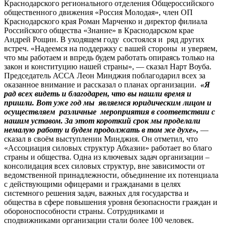
Краснодарского регионального отделения Общероссийского
общественного движения «Россия Молодая», член ОП
Краснодарского края Роман Марченко и директор филиала
Российского общества «Знание» в Краснодарском крае
Андрей Рощин. В уходящем году состоялся и ряд других
встреч. «Надеемся на поддержку с вашей стороны и уверяем,
что мы работаем и впредь будем работать опираясь только на
закон и конституцию нашей страны», — сказал Нарт Воуба.
Председатель АССА Леон Минджия поблагодарил всех за
оказанное внимание и рассказал о планах организации.
«Я
рад всех видеть и благодарен, что вы нашли время и
пришли. Вот уже год мы являемся юридическим лицом и
осуществляем различные мероприятия в соответствии с
нашим уставом. За этот короткий срок мы проделали
немалую работу и будем продолжать в том же духе»,
—
сказал в своём выступлении Минджия. Он отметил, что
«Ассоциация силовых структур Абхазии» работает во благо
страны и общества. Одна из ключевых задач организации –
консолидация всех силовых структур, вне зависимости от
ведомственной принадлежности, объединение их потенциала
с действующими офицерами и гражданами в целях
системного решения задач, важных для государства и
общества в сфере повышения уровня безопасности граждан и
обороноспособности страны. Сотрудниками и
сподвижниками организации стали более 100 человек.