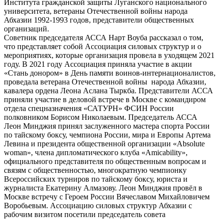
Института гражданской защиты Луганского национального
университета, ветераны Отечественной войны народа
Абхазии 1992-1993 годов, представители общественных
организаций.
Советник председателя АССА Нарт Воуба рассказал о том,
что представляет собой Ассоциация силовых структур и о
мероприятиях, которые организация провела в уходящем 2021
году. В 2021 году Ассоциация приняла участие в акции
«Стань донором» в День памяти воинов-интернационалистов,
проведала ветерана Отечественной войны народа Абхазии,
кавалера ордена Леона Аслана Тыркба. Представители АССА
приняли участие в деловой встрече в Москве с командиром
отдела спецназначения «САТУРН» ФСИН России
полковником Борисом Николаевым. Председатель АССА
Леон Минджия принял заслуженного мастера спорта России
по тайскому боксу, чемпиона России, мира и Европы Артема
Левина и президента общественной организации «Absolute
woman», члена дипломатического клуба «Аmicability»,
официального представителя по общественным вопросам и
связям с общественностью, многократную чемпионку
Всероссийских турниров по тайскому боксу, юриста и
журналиста Екатерину Алмазову. Леон Минджия провёл в
Москве встречу с Героем России Вячеславом Михайловичем
Воробьевым. Ассоциацию силовых структур Абхазии с
рабочим визитом посетили председатель совета